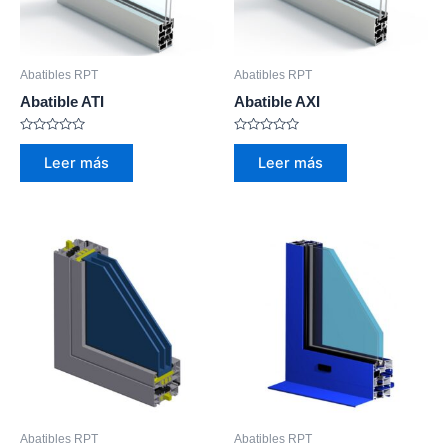
Abatibles RPT
Abatibles RPT
Abatible ATI
Abatible AXI
Valorado
Valorado
con
con
Leer más
Leer más
0
0
de
de
5
5
Abatibles RPT
Abatibles RPT