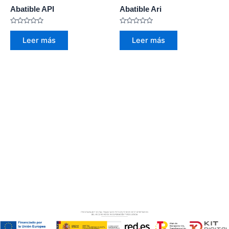
Abatible API
Abatible Ari
Valorado
Valorado
con
con
Leer más
Leer más
0
0
de
de
5
5