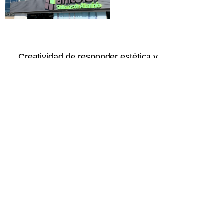
Creatividad de responder estética y
funcionalmente a cada exigencia de
estilo.Presentamos nuestros sistemas de
carpinteria de aluminio a la medida de cada
proyecto arquitectónico.
Aluminios las islas y Anticolor cuentan con
oficionas
técnicas en el territorio español y portugués.
Para
proveer de asistencia personalizada a los
arquitectos en sus entornos profesionales.