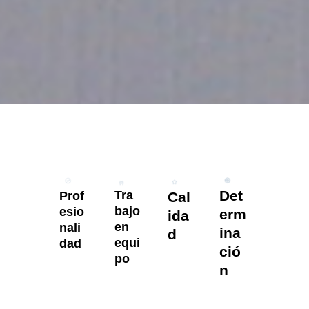
Det
Tra
Prof
Cal
bajo
esio
erm
ida
en
nali
ina
d
equi
dad
ció
po
n