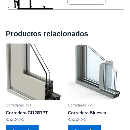
Productos relacionados
Correderas RPT
Correderas RPT
Corredera GI120RPT
Corredera Bluesea
Valorado
Valorado
con
con